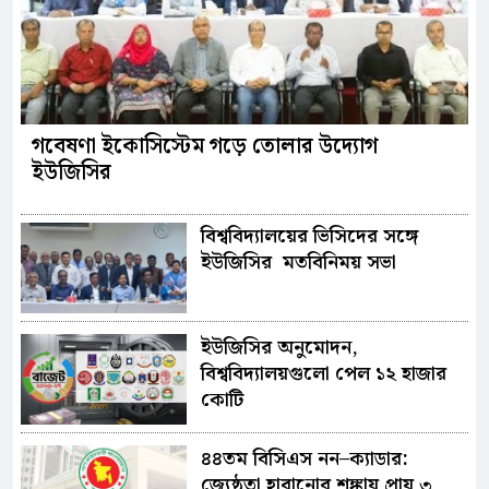
গবেষণা ইকোসিস্টেম গড়ে তোলার উদ্যোগ
ইউজিসির
বিশ্ববিদ্যালয়ের ভিসিদের সঙ্গে
ইউজিসির মতবিনিময় সভা
ইউজিসির অনুমোদন,
বিশ্ববিদ্যালয়গুলো পেল ১২ হাজার
কোটি
৪৪তম বিসিএস নন–ক্যাডার:
জ্যেষ্ঠতা হারানোর শঙ্কায় প্রায় ৩