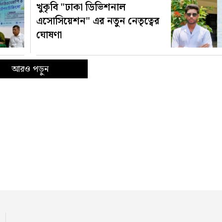
খুকৃবি "ঢাকা ডিভিশনাল
এসোসিয়েশন" এর নতুন নেতৃত্বের
ঘোষণা
আরও পড়ুন