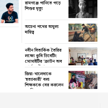
রামগঞ্জে পানিতে পড়ে
শিশুর মৃত্যু
অচেনা পথের অমূল্য
দায়িত্ব
নবীন বিতার্কিক তৈরির
লক্ষ্যে কুবি ডিবেটিং
সোসাইটির ‘ক্রাউন অব
আর্গুমেন্টস’
জিয়া-খালেদাকে
‘হত্যাকারী’ বলা
শিক্ষককে বের করলেন
এমপি