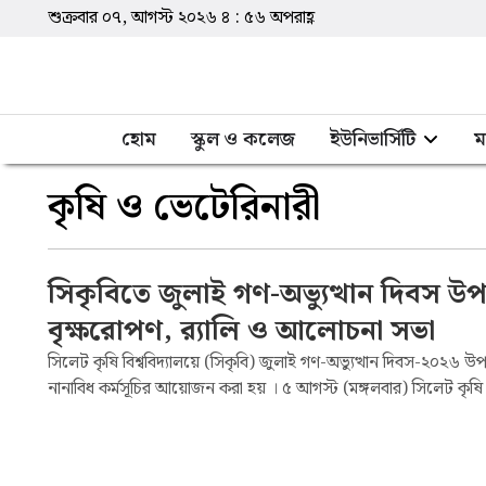
শুক্রবার ০৭, আগস্ট ২০২৬
৪
:
৫৬
অপরাহ্ণ
হোম
স্কুল ও কলেজ
ইউনিভার্সিটি
ম
কৃষি ও ভেটেরিনারী
সিকৃবিতে জুলাই গণ-অভ্যুত্থান দিবস উপ
বৃক্ষরোপণ, র‍্যালি ও আলোচনা সভা
সিলেট কৃষি বিশ্ববিদ্যালয়ে (সিকৃবি) জুলাই গণ-অভ্যুত্থান দিবস-২০২৬ উপল
নানাবিধ কর্মসূচির আয়োজন করা হয় । ৫ আগস্ট (মঙ্গলবার) সিলেট কৃষি বি
জুলাই গণ-অভ্যুত্থান দিবস &nbsp;উপলক্ষে...