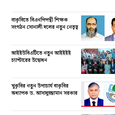
বাকৃবিতে বিএনপিপন্থী শিক্ষক
সংগঠন সোনালী দলের নতুন নেতৃত্ব
আইইউবিএটিতে নতুন আইইইই
চ্যাপ্টারের উদ্বোধন
খুকৃবির নতুন উপাচার্য বাকৃবির
অধ্যাপক ড. আসাদুজ্জামান সরকার