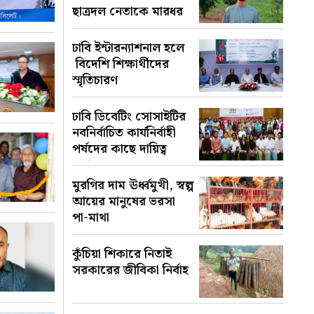
ছাত্রদল নেতাকে মারধর
ঢাবি ইন্টারন্যাশনাল হলে
বিদেশি শিক্ষার্থীদের
স্মৃতিচারণ
ঢাবি ডিবেটিং সোসাইটির
নবনির্বাচিত কার্যনির্বাহী
পর্ষদের কাছে দায়িত্ব
হস্তান্তর
মুরগির দাম ঊর্ধ্বমুখী, স্বল্প
আয়ের মানুষের ভরসা
পা-মাথা
কুঁচিয়া শিকারে নিতাই
সরকারের জীবিকা নির্বাহ