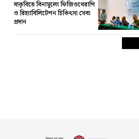
বাকৃবিতে বিনামূল্যে ফিজিওথেরাপি
ও রিহ্যাবিলিটেশন চিকিৎসা সেবা
প্রদান