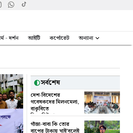
র্ম - দর্শন
আইটি
কর্পোরেট
অন্যান্য
সর্বশেষ
দেশ-বিদেশের
গবেষকদের মিলনমেলা,
বাকৃবিতে
বিএসভিইআরের সম্মেলন
গাঁজা-বাবা কি তোর
বাপের টাকায় খাই’বলেই