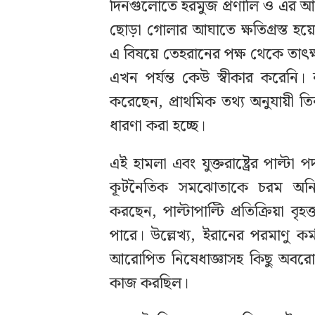
দিনগুলোতে হরমুজ প্রণালি ও এর আ
ছোড়া গোলার আঘাতে ক্ষতিগ্রস্ত হয়েছে
এ বিষয়ে তেহরানের পক্ষ থেকে তাৎক্
এখন পর্যন্ত কেউ স্বীকার করেনি। ন
করেছেন, প্রাথমিক তথ্য অনুযায়ী ত
ধারণা করা হচ্ছে।
এই হামলা এবং যুক্তরাষ্ট্রের পাল্ট
কূটনৈতিক সমঝোতাকে চরম অনিশ্চ
করছেন, পাল্টাপাল্টি প্রতিক্রিয়া 
পারে। উল্লেখ্য, ইরানের পরমাণু কর
আরোপিত নিষেধাজ্ঞাসহ কিছু অবরোধ 
কাজ করছিল।