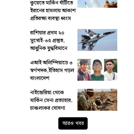
কুয়েতে মার্কিন ঘাঁটিতে
ইরানের হামলায় আকাশ
প্রতিরক্ষা ব্যবস্থা ধ্বংস
রাশিয়ার প্রথম ২০
সুখোই-৩৫ প্রস্তুত,
আধুনিক যুদ্ধবিমানে
শক্তিশালী হচ্ছে ইরান
এআই অলিম্পিয়াডে ৩
স্বর্ণপদক,ইতিহাস গড়ল
বাংলাদেশ
নাইজেরিয়া থেকে
মার্কিন সেনা প্রত্যাহার,
চাঞ্চল্যকর ঘোষণা
আরও খবর