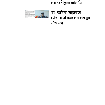
ওয়ারেন্টভুক্ত আসামি
'রগ কাটার' মন্তব্যের
ব্যাখ্যায় যা বললেন গকসুর
এজিএস
জাকসুর সাংস্কৃতিক
সম্পাদকের পদত্যাগের
ঘোষণা
ব্যাংক ঋণের এক-
তৃতীয়াংশই চুরি হয়ে গেছে
: গভর্নর
বাসায় অগ্নিকাণ্ডের ঘটনায়
আইসিইউতে পাকিস্তান
হাইকমিশনার
বাংলাদেশে আসছেন
ভারত ও পাকিস্তানের
জননন্দিত দুই তরুণ