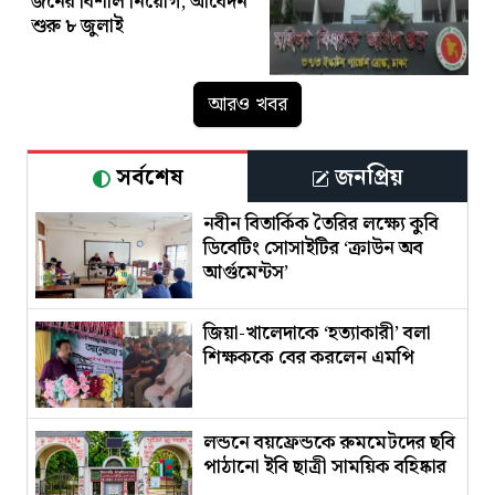
জনের বিশাল নিয়োগ, আবেদন
শুরু ৮ জুলাই
আরও খবর
সর্বশেষ
জনপ্রিয়
নবীন বিতার্কিক তৈরির লক্ষ্যে কুবি
ডিবেটিং সোসাইটির ‘ক্রাউন অব
আর্গুমেন্টস’
জিয়া-খালেদাকে ‘হত্যাকারী’ বলা
শিক্ষককে বের করলেন এমপি
লন্ডনে বয়ফ্রেন্ডকে রুমমেটদের ছবি
পাঠানো ইবি ছাত্রী সাময়িক বহিষ্কার