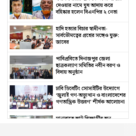
দেওয়ার নামে ঘুষ আদায় করে
বহিষ্কার হলেন বিএনপির ২ নেতা
হাদি হত্যার বিচার স্বাধীনতা-
সার্বভৌমত্বের প্রশ্নের সঙ্গেও যুক্ত:
জাবের
পাবিপ্রবিতে দিনাজপুর জেলা
ছাত্রকল্যাণ সমিতির নবীন বরণ ও
বিদায় অনুষ্ঠান
ঢাবি ডিবেটিং সোসাইটির উদ্যোগে
‘জুলাই গণ-অভ্যুত্থান ও বাংলাদেশের
গণতান্ত্রিক উত্তরণ’ শীর্ষক আলোচনা
সভা
মানারাতে আট শিক্ষার্থীর অন-
ক্যাম্পাস পার্টটাইম চাকরি