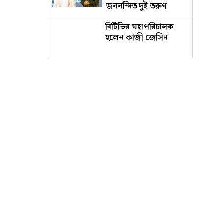
জননন্দিত দুই তরুণ
স্পিকার
বিটিভির মহাপরিচালক
হলেন কাজী জেসিন
রাষ্ট্রবিরোধী কর্মকাণ্ডে
রাবিতে ৫ সদস্যের কমিটি
কুবি বিএনসিসির উদ্যোগে
পরিচ্ছন্নতা অভিযান ও
ডেঙ্গু প্রতিরোধ কর্মসূচি
আবাসিক শৃঙ্খলা নিশ্চিতে
নোবিপ্রবির হলে ৫ দফা
নির্দেশনা
রাষ্ট্রবিরোধী কার্যকলাপে
জবির ৬৮ শিক্ষক : তদন্ত
কমিটি