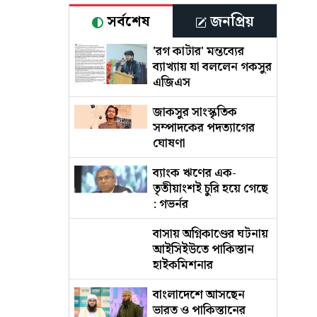
সর্বশেষ
জনপ্রিয়
'রগ কাটার' মন্তব্যের
ব্যাখ্যায় যা বললেন গকসুর
এজিএস
জাকসুর সাংস্কৃতিক
সম্পাদকের পদত্যাগের
ঘোষণা
ব্যাংক ঋণের এক-
তৃতীয়াংশই চুরি হয়ে গেছে
: গভর্নর
বাসায় অগ্নিকাণ্ডের ঘটনায়
আইসিইউতে পাকিস্তান
হাইকমিশনার
বাংলাদেশে আসছেন
ভারত ও পাকিস্তানের