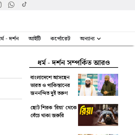
র্ম - দর্শন
আইটি
কর্পোরেট
অন্যান্য
ধর্ম - দর্শন সম্পর্কিত আরও
বাংলাদেশে আসছেন
ভারত ও পাকিস্তানের
জননন্দিত দুই তরুণ
স্পিকার
ছোট শিরক ‌'রিয়া' থেকে
বেঁচে থাকা জরুরি