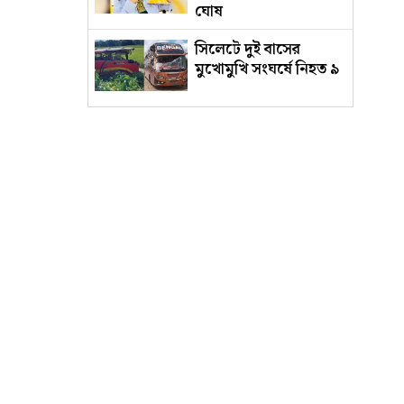
ঘোষ
সিলেটে দুই বাসের
মুখোমুখি সংঘর্ষে নিহত ৯
বিএনপি নেতাকে বাঁচাতে
গিয়ে গুলিবিদ্ধ সহযোগী
৫ হাজার টাকায় প্রধান
পরীক্ষক, ৫০০ টাকায়
মিলছে এইচএসসির
অতিরিক্ত খাতা
জুলাই দিবসে ‘মেসেজ’
পাঠানো নিয়ে ব্যাখ্যা
দিলেন নাহিদ ইসলাম
আদালতে নেওয়ার পথে
পালিয়ে গেল
ওয়ারেন্টভুক্ত আসামি