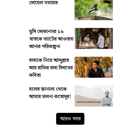
দোয়েল সমাচার
মুদি দোকানসহ ১৬
খাতকে ভ্যাটের আওতায়
আনার পরিকল্পনা
সরকারের
বাবাকে নিয়ে আব্দুল্লাহ
আর রাফির বাবা দিবসের
কবিতা
হলের জানালা থেকে
আমার ভাবনা কতোদূর!
আরও খবর