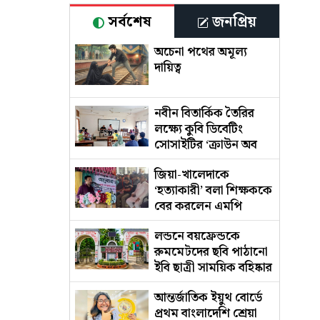
সর্বশেষ
জনপ্রিয়
অচেনা পথের অমূল্য
দায়িত্ব
নবীন বিতার্কিক তৈরির
লক্ষ্যে কুবি ডিবেটিং
সোসাইটির ‘ক্রাউন অব
আর্গুমেন্টস’
জিয়া-খালেদাকে
‘হত্যাকারী’ বলা শিক্ষককে
বের করলেন এমপি
লন্ডনে বয়ফ্রেন্ডকে
রুমমেটদের ছবি পাঠানো
ইবি ছাত্রী সাময়িক বহিষ্কার
আন্তর্জাতিক ইয়ুথ বোর্ডে
প্রথম বাংলাদেশি শ্রেয়া