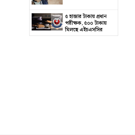
৫ হাজার টাকায় প্রধান
পরীক্ষক, ৫০০ টাকায়
মিলছে এইচএসসির
অতিরিক্ত খাতা
জুলাই দিবসে ‘মেসেজ’
পাঠানো নিয়ে ব্যাখ্যা
দিলেন নাহিদ ইসলাম
আদালতে নেওয়ার পথে
পালিয়ে গেল
ওয়ারেন্টভুক্ত আসামি
'রগ কাটার' মন্তব্যের
ব্যাখ্যায় যা বললেন গকসুর
এজিএস
জাকসুর সাংস্কৃতিক
সম্পাদকের পদত্যাগের
ঘোষণা