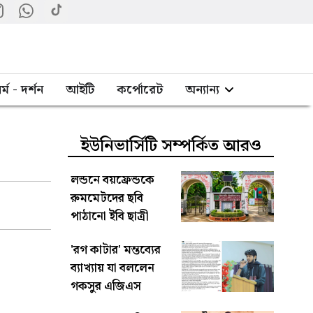
র্ম - দর্শন
আইটি
কর্পোরেট
অন্যান্য
ইউনিভার্সিটি সম্পর্কিত আরও
লন্ডনে বয়ফ্রেন্ডকে
রুমমেটদের ছবি
পাঠানো ইবি ছাত্রী
সাময়িক বহিষ্কার
'রগ কাটার' মন্তব্যের
ব্যাখ্যায় যা বললেন
গকসুর এজিএস