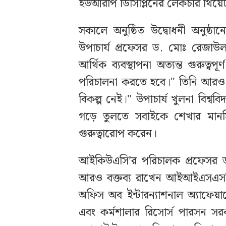
ইউআরপি ডিসিপ্লিনের লেকচার থিয়ে
সকালে অনুষ্ঠিত উদ্বোধনী অনুষ্ঠানে
উপাচার্য প্রফেসর ড. মোঃ রেজাউল 
আর্থিক ব্যবস্থাপনা অত্যন্ত গুরুত্ব
পরিচালনা করতে হবে।" তিনি আরও ব
বিকল্প নেই।" উপাচার্য খুলনা বিশ্বব
গড়ে তুলতে সবাইকে শেখার মানসিক
গুরুত্বারোপ করেন।
আইকিউএসি’র পরিচালক প্রফেসর ড. 
আরও বক্তব্য রাখেন আইআইএসএসসি
অফিস অব ইন্টারন্যাশনাল অ্যাফে
এবং কর্মশালার রিসোর্স পারসন সর