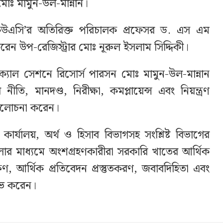
 মোঃ মামুন-উল-মান্নান।
আইকিউএসি’র অতিরিক্ত পরিচালক প্রফেসর ড. এস এম
করেন উপ-রেজিস্ট্রার মোঃ নূরুল ইসলাম সিদ্দিকী।
িক্যাল সেশনে রিসোর্স পারসন মোঃ মামুন-উল-মান্নান
নীতি, মানদণ্ড, নিরীক্ষা, কমপ্লায়েন্স এবং নিয়ন্ত্রণ
িত আলোচনা করেন।
ার কার্যালয়, অর্থ ও হিসাব বিভাগসহ সংশ্লিষ্ট বিভাগের
ালার মাধ্যমে অংশগ্রহণকারীরা সরকারি খাতের আর্থিক
ক্ষণ, আর্থিক প্রতিবেদন প্রস্তুতকরণ, জবাবদিহিতা এবং
াভ করেন।