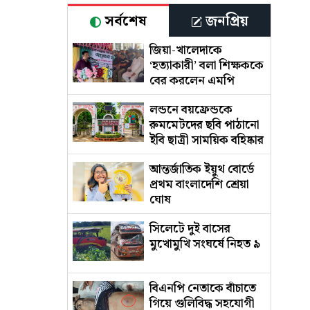
সর্বশেষ
জনপ্রিয়
জিয়া-খালেদাকে
‘হত্যাকারী’ বলা শিক্ষককে
বের করলেন এমপি
লন্ডনে বয়ফ্রেন্ডকে
রুমমেটদের ছবি পাঠানো
ইবি ছাত্রী সাময়িক বহিষ্কার
আন্তর্জাতিক ইয়ুথ বোর্ডে
প্রথম বাংলাদেশি শ্রেয়া
ঘোষ
সিলেটে দুই বাসের
মুখোমুখি সংঘর্ষে নিহত ৯
বিএনপি নেতাকে বাঁচাতে
গিয়ে গুলিবিদ্ধ সহযোগী