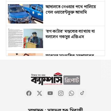
আদালতে নেওয়ার পথে পালিয়ে
গেল ওয়ারেন্টভুক্ত আসামি
'রগ কাটার' মন্তব্যের ব্যাখ্যায় যা
বললেন গকসুর এজিএস
জাকসুর সাংস্কৃতিক সম্পাদকের
পদত্যাগের ঘোষণা
ব্যাংক ঋণের এক-তৃতীয়াংশই চুরি
হয়ে গেছে : গভর্নর
বাসায় অগ্নিকাণ্ডের ঘটনায়
সম্পাদক : সায়ফুল হক সিরাজী
আইসিইউতে পাকিস্তান হাইকমিশনার