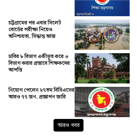
চট্টগ্রামের পর এবার সিলেট
বোর্ডের পরীক্ষা নিয়েও
অনিশ্চয়তা, সিদ্ধান্ত আজ
ঢাবির ৮ বিভাগ একীভূত করে ৩
বিভাগ করার প্রস্তাবে শিক্ষকদের
আপত্তি
নিয়োগ পেলেন ২৭তম বিসিএসের
আরও ৭৭ জন, প্রজ্ঞাপন জারি
আরও খবর