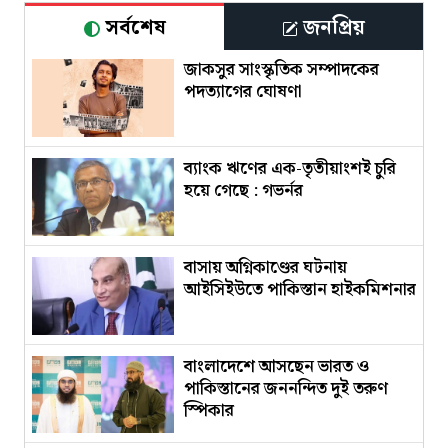
সর্বশেষ
জনপ্রিয়
জাকসুর সাংস্কৃতিক সম্পাদকের
পদত্যাগের ঘোষণা
ব্যাংক ঋণের এক-তৃতীয়াংশই চুরি
হয়ে গেছে : গভর্নর
বাসায় অগ্নিকাণ্ডের ঘটনায়
আইসিইউতে পাকিস্তান হাইকমিশনার
বাংলাদেশে আসছেন ভারত ও
পাকিস্তানের জননন্দিত দুই তরুণ
স্পিকার