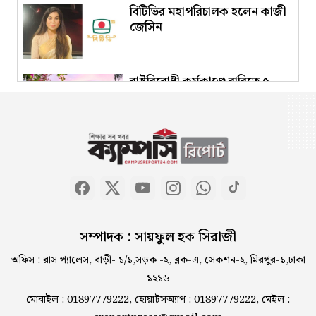
বিটিভির মহাপরিচালক হলেন কাজী
জেসিন
রাষ্ট্রবিরোধী কর্মকাণ্ডে রাবিতে ৫
সদস্যের কমিটি
কুবি বিএনসিসির উদ্যোগে পরিচ্ছন্নতা
অভিযান ও ডেঙ্গু প্রতিরোধ কর্মসূচি
আবাসিক শৃঙ্খলা নিশ্চিতে নোবিপ্রবির
সম্পাদক : সায়ফুল হক সিরাজী
হলে ৫ দফা নির্দেশনা
অফিস : রাস প্যালেস, বাড়ী- ১/১,সড়ক -২, ব্লক-এ, সেকশন-২, মিরপুর-১,ঢাকা
১২১৬
রাষ্ট্রবিরোধী কার্যকলাপে জবির ৬৮
মোবাইল : 01897779222, হোয়াটসঅ্যাপ : 01897779222, মেইল :
শিক্ষক : তদন্ত কমিটি