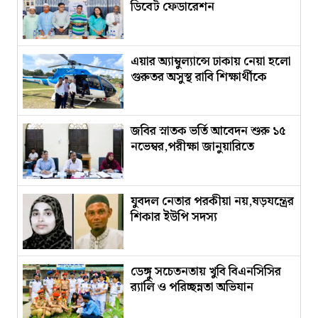
ডিবেট ফেডারেশন
এয়ার অ্যাম্বুল্যান্সে ঢাকায় নেয়া হলো
গুরুতর অসুস্থ রাবি শিক্ষার্থীকে
জবির স্নাতক ভর্তি আবেদন শুরু ১৫
নভেম্বর,পরীক্ষা জানুয়ারিতে​
যুবদল নেতার পরকীয়া নয়,ষড়যন্ত্রের
শিকার ইউপি সদস্য
ডেঙ্গু সচেতনতায় খুবি বিএনসিসির
র‍্যালি ও পরিচ্ছন্নতা অভিযান