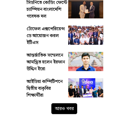
সিডনিতে কোডিং ফেস্টে
চ্যাম্পিয়ন বাংলাদেশি
গবেষক দল
টোফেল এক্সপেরিয়েন্স
ডে আয়োজন করল
ইটিএস
আন্তর্জাতিক সম্মেলনে
আমন্ত্রিত হলেন ইরফান
উদ্দিন ইরো
আইডিয়া কম্পিটিশনে
দ্বিতীয় বাকৃবির
শিক্ষার্থীরা
আরও খবর