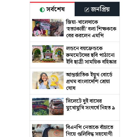
সর্বশেষ
জনপ্রিয়
জিয়া-খালেদাকে
‘হত্যাকারী’ বলা শিক্ষককে
বের করলেন এমপি
লন্ডনে বয়ফ্রেন্ডকে
রুমমেটদের ছবি পাঠানো
ইবি ছাত্রী সাময়িক বহিষ্কার
আন্তর্জাতিক ইয়ুথ বোর্ডে
প্রথম বাংলাদেশি শ্রেয়া
ঘোষ
সিলেটে দুই বাসের
মুখোমুখি সংঘর্ষে নিহত ৯
বিএনপি নেতাকে বাঁচাতে
গিয়ে গুলিবিদ্ধ সহযোগী