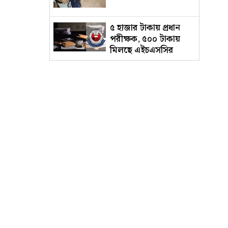
৫ হাজার টাকায় প্রধান
পরীক্ষক, ৫০০ টাকায়
মিলছে এইচএসসির
অতিরিক্ত খাতা
জুলাই দিবসে ‘মেসেজ’
পাঠানো নিয়ে ব্যাখ্যা
দিলেন নাহিদ ইসলাম
আদালতে নেওয়ার পথে
পালিয়ে গেল
ওয়ারেন্টভুক্ত আসামি
'রগ কাটার' মন্তব্যের
ব্যাখ্যায় যা বললেন গকসুর
এজিএস
জাকসুর সাংস্কৃতিক
সম্পাদকের পদত্যাগের
ঘোষণা