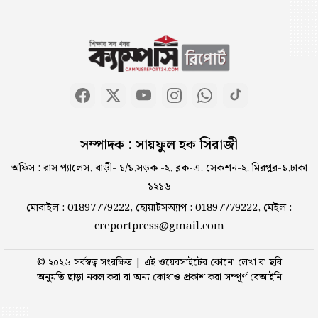
বিশ্ববিদ্যালয়ের ভিসির বৈঠক
পিআইবিতে গণমাধ্যমের নতুন
ব্যাচের ওরিয়েন্টেশন
শাওমি উন্মোচন করল নতুন রেডমি
সম্পাদক : সায়ফুল হক সিরাজী
১৭
অফিস : রাস প্যালেস, বাড়ী- ১/১,সড়ক -২, ব্লক-এ, সেকশন-২, মিরপুর-১,ঢাকা
১২১৬
ইবিতে শিক্ষক নিয়োগ বিতর্ক :
মোবাইল : 01897779222, হোয়াটসঅ্যাপ : 01897779222, মেইল :
ফ্যাক্টস ফাইন্ডিং কমিটির কার্যপরিধি
creportpress@gmail.com
নিয়ে প্রশ্ন
© ২০২৬ সর্বস্বত্ব সংরক্ষিত | এই ওয়েবসাইটের কোনো লেখা বা ছবি
ইমাম মোয়াজ্জেম কে ভাতা পাইয়ে
অনুমতি ছাড়া নকল করা বা অন্য কোথাও প্রকাশ করা সম্পূর্ণ বেআইনি
দেওয়ার নামে ঘুষ আদায় করে
।
বহিষ্কার হলেন বিএনপির ২ নেতা