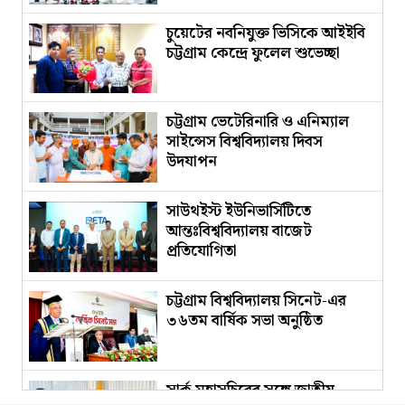
চুয়েটের নবনিযুক্ত ভিসিকে আইইবি
চট্টগ্রাম কেন্দ্রে ফুলেল শুভেচ্ছা
চট্টগ্রাম ভেটেরিনারি ও এনিম্যাল
সাইন্সেস বিশ্ববিদ্যালয় দিবস
উদযাপন
সাউথইস্ট ইউনিভার্সিটিতে
আন্তঃবিশ্ববিদ্যালয় বাজেট
প্রতিযোগিতা
চট্টগ্রাম বিশ্ববিদ্যালয় সিনেট-এর
৩৬তম বার্ষিক সভা অনুষ্ঠিত
সার্ক মহাসচিবের সঙ্গে জাতীয়