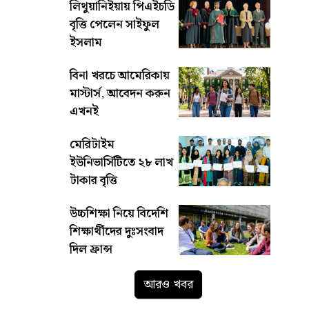
লিথুয়ানিইয়ায় পিএইচডি
বৃত্তি পেলেন সাইফুল
ইসলাম
বিনা খরচে আমেরিকায়
মাস্টার্স, আবেদন করুন
এখনই
মেরিটাইম
ইউনিভার্সিটিতে ২৮ লাখ
টাকার বৃত্তি
উচ্চশিক্ষা নিয়ে বিদেশি
শিক্ষার্থীদের দুঃসংবাদ
দিল ফ্রান্স
আরও খবর