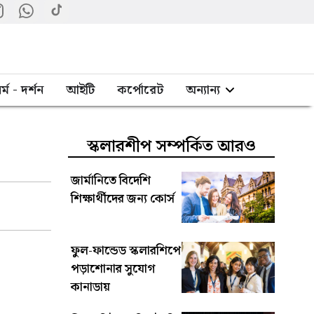
র্ম - দর্শন
আইটি
কর্পোরেট
অন্যান্য
স্কলারশীপ সম্পর্কিত আরও
জার্মানিতে বিদেশি
শিক্ষার্থীদের জন্য কোর্স
ফুল-ফান্ডেড স্কলারশিপে
পড়াশোনার সুযোগ
কানাডায়