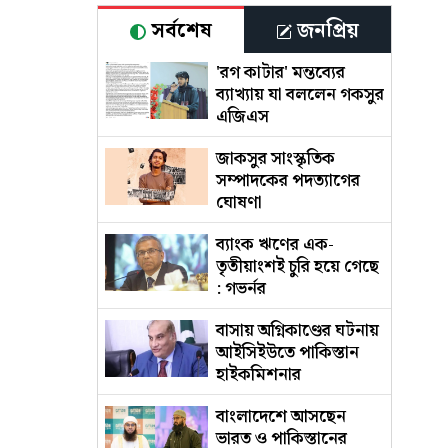
সর্বশেষ
জনপ্রিয়
'রগ কাটার' মন্তব্যের
ব্যাখ্যায় যা বললেন গকসুর
এজিএস
জাকসুর সাংস্কৃতিক
সম্পাদকের পদত্যাগের
ঘোষণা
ব্যাংক ঋণের এক-
তৃতীয়াংশই চুরি হয়ে গেছে
: গভর্নর
বাসায় অগ্নিকাণ্ডের ঘটনায়
আইসিইউতে পাকিস্তান
হাইকমিশনার
বাংলাদেশে আসছেন
ভারত ও পাকিস্তানের