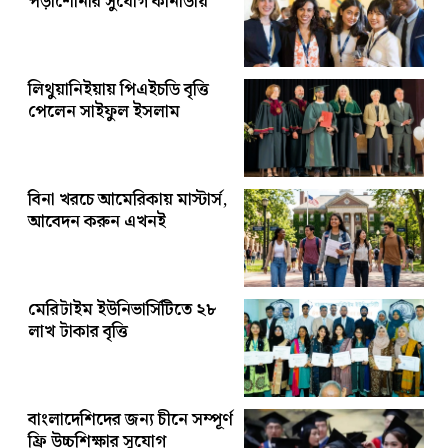
পড়াশোনার সুযোগ কানাডায়
লিথুয়ানিইয়ায় পিএইচডি বৃত্তি
পেলেন সাইফুল ইসলাম
বিনা খরচে আমেরিকায় মাস্টার্স,
আবেদন করুন এখনই
মেরিটাইম ইউনিভার্সিটিতে ২৮
লাখ টাকার বৃত্তি
বাংলাদেশিদের জন্য চীনে সম্পূর্ণ
ফ্রি উচ্চশিক্ষার সুযোগ