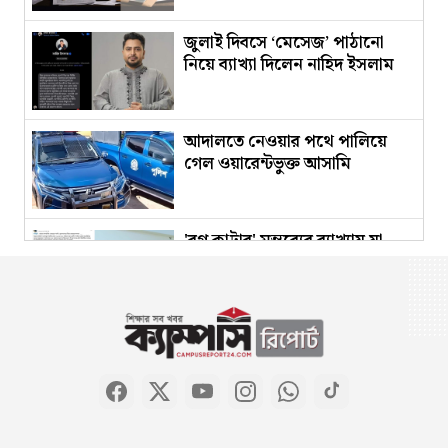
জুলাই দিবসে ‘মেসেজ’ পাঠানো
নিয়ে ব্যাখ্যা দিলেন নাহিদ ইসলাম
আদালতে নেওয়ার পথে পালিয়ে
গেল ওয়ারেন্টভুক্ত আসামি
'রগ কাটার' মন্তব্যের ব্যাখ্যায় যা
বললেন গকসুর এজিএস
জাকসুর সাংস্কৃতিক সম্পাদকের
পদত্যাগের ঘোষণা
ব্যাংক ঋণের এক-তৃতীয়াংশই চুরি