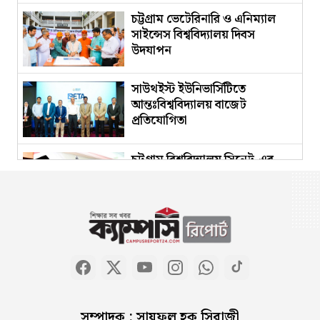
চট্টগ্রাম ভেটেরিনারি ও এনিম্যাল
সাইন্সেস বিশ্ববিদ্যালয় দিবস
উদযাপন
সাউথইস্ট ইউনিভার্সিটিতে
আন্তঃবিশ্ববিদ্যালয় বাজেট
প্রতিযোগিতা
চট্টগ্রাম বিশ্ববিদ্যালয় সিনেট-এর
৩৬তম বার্ষিক সভা অনুষ্ঠিত
সার্ক মহাসচিবের সঙ্গে জাতীয়
বিশ্ববিদ্যালয়ের ভিসির বৈঠক
পিআইবিতে গণমাধ্যমের নতুন
সম্পাদক : সায়ফুল হক সিরাজী
ব্যাচের ওরিয়েন্টেশন