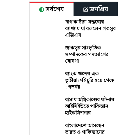
সর্বশেষ
জনপ্রিয়
'রগ কাটার' মন্তব্যের
ব্যাখ্যায় যা বললেন গকসুর
এজিএস
জাকসুর সাংস্কৃতিক
সম্পাদকের পদত্যাগের
ঘোষণা
ব্যাংক ঋণের এক-
তৃতীয়াংশই চুরি হয়ে গেছে
: গভর্নর
বাসায় অগ্নিকাণ্ডের ঘটনায়
আইসিইউতে পাকিস্তান
হাইকমিশনার
বাংলাদেশে আসছেন
ভারত ও পাকিস্তানের