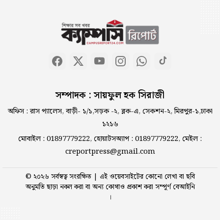
গণ বিশ্ববিদ্যালয়ে ‘জুলাই
গণঅভ্যুত্থান দিবস’ উপলক্ষে
আলোচনা সভা
রাষ্ট্রবিরোধী গোপন তৎপরতায়
সম্পাদক : সায়ফুল হক সিরাজী
হাবিপ্রবি শিক্ষকের সংশ্লিষ্টতা
অফিস : রাস প্যালেস, বাড়ী- ১/১,সড়ক -২, ব্লক-এ, সেকশন-২, মিরপুর-১,ঢাকা
১২১৬
জুলাই আন্দোলনের পর
মোবাইল : 01897779222, হোয়াটসঅ্যাপ : 01897779222, মেইল :
সাংবাদিকদের ভূমিকা সবাই ভুলে
creportpress@gmail.com
গেছে; ইবিসাস সভাপতি
© ২০২৬ সর্বস্বত্ব সংরক্ষিত | এই ওয়েবসাইটের কোনো লেখা বা ছবি
জুলাই গণঅভ্যুত্থান দিবসে কুবি
অনুমতি ছাড়া নকল করা বা অন্য কোথাও প্রকাশ করা সম্পূর্ণ বেআইনি
ছাত্রদলের সাংস্কৃতিক অনুষ্ঠান ও
।
নৈশভোজ