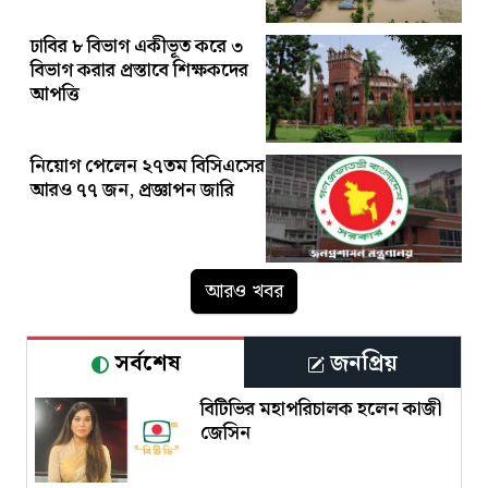
ঢাবির ৮ বিভাগ একীভূত করে ৩
বিভাগ করার প্রস্তাবে শিক্ষকদের
আপত্তি
নিয়োগ পেলেন ২৭তম বিসিএসের
আরও ৭৭ জন, প্রজ্ঞাপন জারি
আরও খবর
সর্বশেষ
জনপ্রিয়
বিটিভির মহাপরিচালক হলেন কাজী
জেসিন