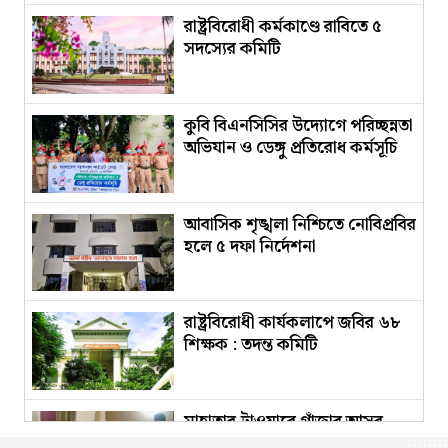
রাষ্ট্রবিরোধী কর্মকাণ্ডে রাবিতে ৫
সদস্যের কমিটি
কুবি বিএনসিসির উদ্যোগে পরিচ্ছন্নতা
অভিযান ও ডেঙ্গু প্রতিরোধ কর্মসূচি
আবাসিক শৃঙ্খলা নিশ্চিতে নোবিপ্রবির
হলে ৫ দফা নির্দেশনা
রাষ্ট্রবিরোধী কার্যকলাপে জবির ৬৮
শিক্ষক : তদন্ত কমিটি
মাহাতাব টাওয়ারে গাঁজার আসর,
হাতেনাতে ধরা পাবিপ্রবির ৮ শিক্ষার্থী