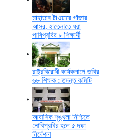
মাহাতাব টাওয়ারে গাঁজার
আসর, হাতেনাতে ধরা
পাবিপ্রবির ৮ শিক্ষার্থী
রাষ্ট্রবিরোধী কার্যকলাপে জবির
৬৮ শিক্ষক : তদন্ত কমিটি
আবাসিক শৃঙ্খলা নিশ্চিতে
নোবিপ্রবির হলে ৫ দফা
নির্দেশনা