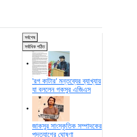
সর্বশেষ
সর্বাধিক পঠিত
'রগ কাটার' মন্তব্যের ব্যাখ্যায়
যা বললেন গকসুর এজিএস
জাকসুর সাংস্কৃতিক সম্পাদকের
পদত্যাগের ঘোষণা