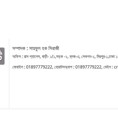
সম্পাদক : সায়ফুল হক সিরাজী
অফিস : রাস প্যালেস, বাড়ী- ১/১,সড়ক -২, ব্লক-এ, সেকশন-২, মিরপুর-১,ঢাকা 
মোবাইল : 01897779222, হোয়াটসঅ্যাপ : 01897779222, মেইল 
র কোনো লেখা বা ছবি অনুমতি ছাড়া নকল করা বা অন্য কোথাও প্রকাশ করা সম্পূর্ণ বেআইনি