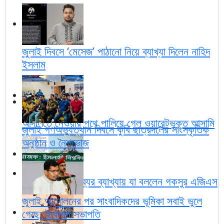
জুলাই দিবসে ‘মেসেজ’ পাঠানো নিয়ে ব্যাখ্যা দিলেন নাহিদ
ইসলাম
আদালতে নেওয়ার পথে পালিয়ে গেল ওয়ারেন্টভুক্ত আসামি
জুলাই গণঅভ্যুত্থান দিবসে কুবি ছাত্রদলের সাংস্কৃতিক
অনুষ্ঠান ও নৈশভোজ
'রগ কাটার' মন্তব্যের ব্যাখ্যায় যা বললেন গকসুর এজিএস
জুলাই আন্দোলনের পর সাংবাদিকদের ভূমিকা সবাই ভুলে
গেছে; ইবিসাস সভাপতি