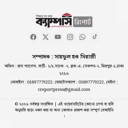
পদত্যাগের ঘোষণা
ব্যাংক ঋণের এক-তৃতীয়াংশই চুরি
হয়ে গেছে : গভর্নর
বাসায় অগ্নিকাণ্ডের ঘটনায়
সম্পাদক : সায়ফুল হক সিরাজী
আইসিইউতে পাকিস্তান হাইকমিশনার
অফিস : রাস প্যালেস, বাড়ী- ১/১,সড়ক -২, ব্লক-এ, সেকশন-২, মিরপুর-১,ঢাকা
১২১৬
বাংলাদেশে আসছেন ভারত ও
মোবাইল : 01897779222, হোয়াটসঅ্যাপ : 01897779222, মেইল :
পাকিস্তানের জননন্দিত দুই তরুণ
creportpress@gmail.com
স্পিকার
© ২০২৬ সর্বস্বত্ব সংরক্ষিত | এই ওয়েবসাইটের কোনো লেখা বা ছবি
বিটিভির মহাপরিচালক হলেন কাজী
অনুমতি ছাড়া নকল করা বা অন্য কোথাও প্রকাশ করা সম্পূর্ণ বেআইনি
জেসিন
।