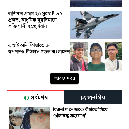
রাশিয়ার প্রথম ২০ সুখোই-৩৫
প্রস্তুত, আধুনিক যুদ্ধবিমানে
শক্তিশালী হচ্ছে ইরান
এআই অলিম্পিয়াডে ৩
স্বর্ণপদক,ইতিহাস গড়ল বাংলাদেশ
আরও খবর
সর্বশেষ
জনপ্রিয়
বিএনপি নেতাকে বাঁচাতে গিয়ে
গুলিবিদ্ধ সহযোগী