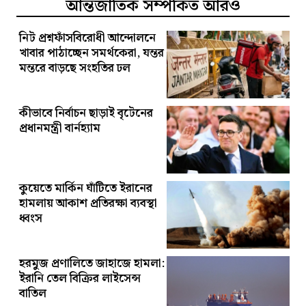
আন্তর্জাতিক সম্পর্কিত আরও
নিট প্রশ্নফাঁসবিরোধী আন্দোলনে
খাবার পাঠাচ্ছেন সমর্থকেরা, যন্তর
মন্তরে বাড়ছে সংহতির ঢল
কীভাবে নির্বাচন ছাড়াই বৃটেনের
প্রধানমন্ত্রী বার্নহ্যাম
কুয়েতে মার্কিন ঘাঁটিতে ইরানের
হামলায় আকাশ প্রতিরক্ষা ব্যবস্থা
ধ্বংস
হরমুজ প্রণালিতে জাহাজে হামলা:
ইরানি তেল বিক্রির লাইসেন্স
বাতিল