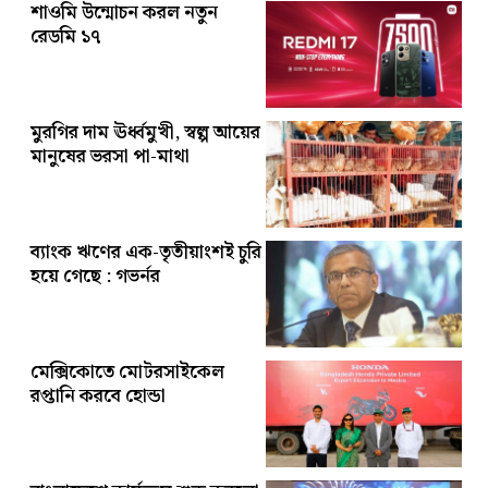
শাওমি উন্মোচন করল নতুন
রেডমি ১৭
মুরগির দাম ঊর্ধ্বমুখী, স্বল্প আয়ের
মানুষের ভরসা পা-মাথা
ব্যাংক ঋণের এক-তৃতীয়াংশই চুরি
হয়ে গেছে : গভর্নর
মেক্সিকোতে মোটরসাইকেল
রপ্তানি করবে হোন্ডা