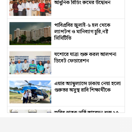
আধুনিক রিডিং রুমের উদ্বোধন
পাবিপ্রবির জুলাই-৬ হল থেকে
ল্যাপটপ ও মানিব্যাগ চুরি,নষ্ট
সিসিটিভি
যশোরে যাত্রা শুরু করল আলপনা
ডিবেট ফেডারেশন
এয়ার অ্যাম্বুল্যান্সে ঢাকায় নেয়া হলো
গুরুতর অসুস্থ রাবি শিক্ষার্থীকে
জবির স্নাতক ভর্তি আবেদন শুরু ১৫
নভেম্বর,পরীক্ষা জানুয়ারিতে​