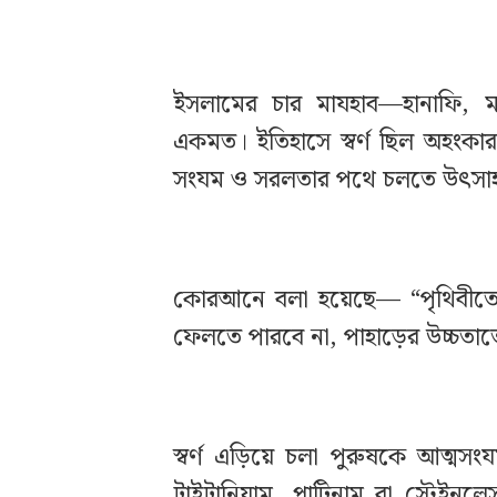
ইসলামের চার মাযহাব—হানাফি, মা
একমত। ইতিহাসে স্বর্ণ ছিল অহংকার
সংযম ও সরলতার পথে চলতে উৎসা
কোরআনে বলা হয়েছে— “পৃথিবীতে গ
ফেলতে পারবে না, পাহাড়ের উচ্চতাত
স্বর্ণ এড়িয়ে চলা পুরুষকে আত্মসং
টাইটানিয়াম, প্লাটিনাম বা স্টেইনল