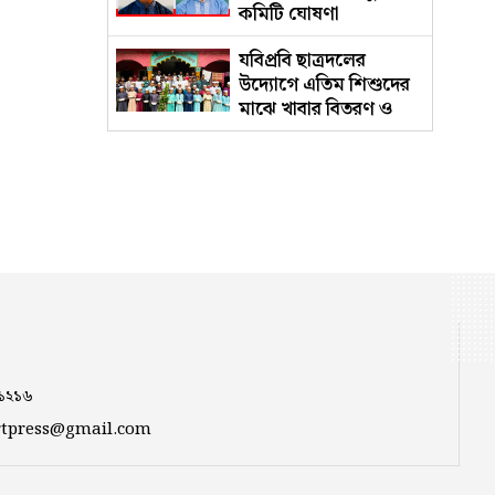
কমিটি ঘোষণা
যবিপ্রবি ছাত্রদলের
উদ্যোগে এতিম শিশুদের
মাঝে খাবার বিতরণ ও
বৃক্ষরোপণ
নানা আয়োজনে রাবিতে
জুলাই গণঅভ্যুত্থান দিবস
উদযাপন
‘হাসিনাকে ফেরাতে
গোপন তৎপরতা’
সংবাদের পর কুবিতে ৪
সদস্যের তদন্ত কমিটি
রাষ্ট্রবিরোধী গোপন
কর্মকাণ্ডে ইবির ৪৪ শিক্ষক
 ১২১৬
eportpress@gmail.com
কুবিতে উদযাপিত হলো
‘জুলাই গণঅভ্যুত্থান দিবস'