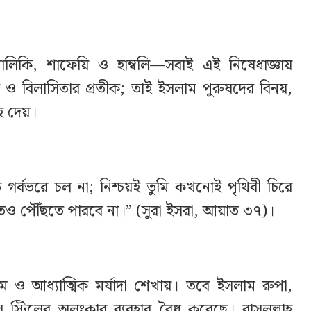
লিকি, শাফেয়ি ও হাম্বলি—সবাই এই নিষেধাজ্ঞায়
 ও বিলাসিতার প্রতীক; তাই ইসলাম পুরুষদের বিনয়,
হ দেয়।
র্বভরে চল না; নিশ্চয়ই তুমি কখনোই পৃথিবী চিরে
েও পৌঁছতে পারবে না।” (সুরা ইসরা, আয়াত ৩৭)।
যম ও আধ্যাত্মিক মর্যাদা শেখায়। তবে ইসলাম রুপা,
েস স্টিলের অলংকার ব্যবহার বৈধ করেছে। রাসুলুল্লাহ