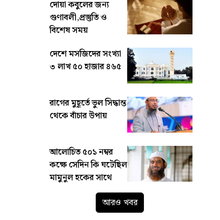
দোয়া কবুলের জন্য
গুণাবলী,প্রস্তুতি ও
বিশেষ সময়
দেশে মসজিদের সংখ্যা
৩ লাখ ৫০ হাজার ৪৬৫
রাগের মুহূর্তে ভুল সিদ্ধান্ত
থেকে বাঁচার উপায়
আলোচিত ৫০১ নম্বর
কক্ষে সেদিন কি ঘটেছিল
মামুনুল হকের সাথে
আরও খবর