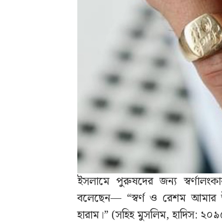
ইসলামে পুরুষদের জন্য স্বর্ণালংকার
বলেছেন— “স্বর্ণ ও রেশম আমার উ
হারাম।” (সহিহ মুসলিম, হাদিস: ২০৯