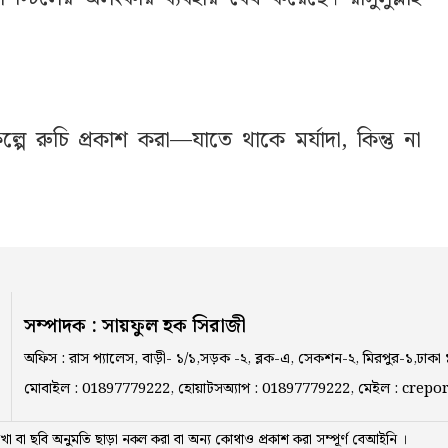
্পে রুচি প্রকাশ করা—যাতে থাকে মর্যাদা, কিন্তু না
সম্পাদক : সায়ফুল হক সিরাজী
অফিস : রাস প্যালেস, বাড়ী- ১/১,সড়ক -২, ব্লক-এ, সেকশন-২, মিরপুর-১,ঢাকা
মোবাইল : 01897779222, হোয়াটসঅ্যাপ : 01897779222, মেইল : cr
া বা ছবি অনুমতি ছাড়া নকল করা বা অন্য কোথাও প্রকাশ করা সম্পূর্ণ বেআইনি ।