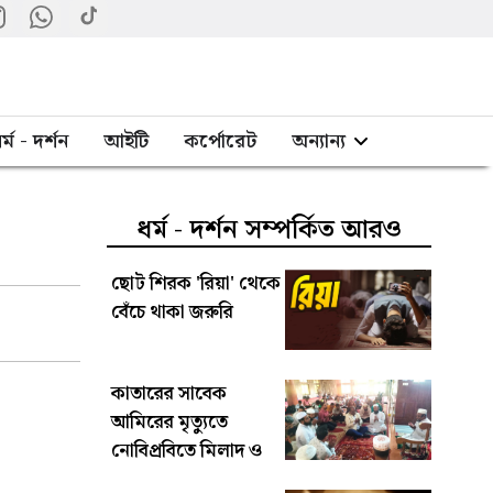
র্ম - দর্শন
আইটি
কর্পোরেট
অন্যান্য
ধর্ম - দর্শন সম্পর্কিত আরও
ছোট শিরক ‌'রিয়া' থেকে
বেঁচে থাকা জরুরি
কাতারের সাবেক
আমিরের মৃত্যুতে
নোবিপ্রবিতে মিলাদ ও
দোয়া