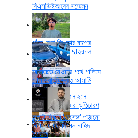
বিএসভিইআরের সম্মেলন
গাঁজা-বাবা কি তোর বাপের
টাকায় খাই’বলেই ছাত্রদল
নেতাকে মারধর
আদালতে নেওয়ার পথে পালিয়ে
গেল ওয়ারেন্টভুক্ত আসামি
ঢাবি ইন্টারন্যাশনাল হলে
বিদেশি শিক্ষার্থীদের স্মৃতিচারণ
জুলাই দিবসে ‘মেসেজ’ পাঠানো
নিয়ে ব্যাখ্যা দিলেন নাহিদ
ইসলাম