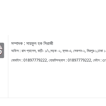
সম্পাদক : সায়ফুল হক সিরাজী
অফিস : রাস প্যালেস, বাড়ী- ১/১,সড়ক -২, ব্লক-এ, সেকশন-২, মিরপুর-১,ঢাকা 
মোবাইল : 01897779222, হোয়াটসঅ্যাপ : 01897779222, মেইল 
র কোনো লেখা বা ছবি অনুমতি ছাড়া নকল করা বা অন্য কোথাও প্রকাশ করা সম্পূর্ণ বেআইনি