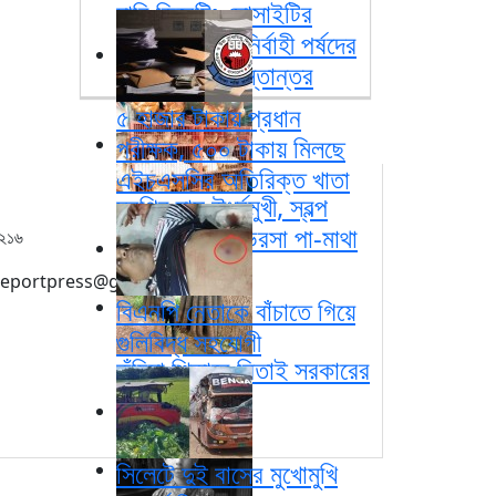
ঢাবি ডিবেটিং সোসাইটির
নবনির্বাচিত কার্যনির্বাহী পর্ষদের
কাছে দায়িত্ব হস্তান্তর
৫ হাজার টাকায় প্রধান
পরীক্ষক, ৫০০ টাকায় মিলছে
এইচএসসির অতিরিক্ত খাতা
মুরগির দাম ঊর্ধ্বমুখী, স্বল্প
আয়ের মানুষের ভরসা পা-মাথা
১২১৬
: creportpress@gmail.com
বিএনপি নেতাকে বাঁচাতে গিয়ে
গুলিবিদ্ধ সহযোগী
কুঁচিয়া শিকারে নিতাই সরকারের
জীবিকা নির্বাহ
সিলেটে দুই বাসের মুখোমুখি
 ।