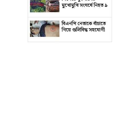
মুখোমুখি সংঘর্ষে নিহত ৯
বিএনপি নেতাকে বাঁচাতে
গিয়ে গুলিবিদ্ধ সহযোগী
৫ হাজার টাকায় প্রধান
পরীক্ষক, ৫০০ টাকায়
মিলছে এইচএসসির
অতিরিক্ত খাতা
জুলাই দিবসে ‘মেসেজ’
পাঠানো নিয়ে ব্যাখ্যা
দিলেন নাহিদ ইসলাম
আদালতে নেওয়ার পথে
পালিয়ে গেল
ওয়ারেন্টভুক্ত আসামি
'রগ কাটার' মন্তব্যের