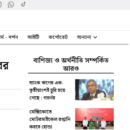
র্ম - দর্শন
আইটি
কর্পোরেট
অন্যান্য
বাণিজ্য ও অর্থনীতি সম্পর্কিত
ের
আরও
ব্যাংক ঋণের এক-
তৃতীয়াংশই চুরি হয়ে
গেছে : গভর্নর
মেক্সিকোতে
মোটরসাইকেল রপ্তানি
করবে হোন্ডা