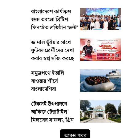
বাংলাদেশে কার্যক্রম
শুরু করলো ব্রিটিশ
ফিনটেক প্রতিষ্ঠান ‘ভল্ট’
জামাল ভূঁইয়ার সাথে
ফুটবলপ্রেমীদের দেখা
করার স্বপ্ন সত্যি করছে
অপো
সমুদ্রপথে ইতালি
যাওয়ার শীর্ষে
বাংলাদেশিরা
টেকসই উৎপাদনে
আকিজ টেক্সটাইল
মিলসের সাফল্য, গ্রিন
ফ্যাক্টরি অ্যাওয়ার্ডে
আরও খবর
স্বীকৃতি