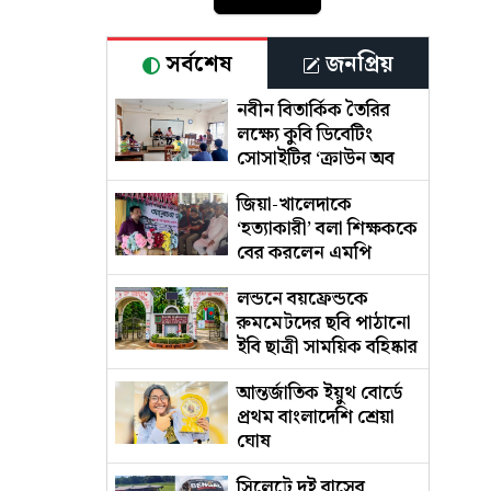
সর্বশেষ
জনপ্রিয়
নবীন বিতার্কিক তৈরির
লক্ষ্যে কুবি ডিবেটিং
সোসাইটির ‘ক্রাউন অব
আর্গুমেন্টস’
জিয়া-খালেদাকে
‘হত্যাকারী’ বলা শিক্ষককে
বের করলেন এমপি
লন্ডনে বয়ফ্রেন্ডকে
রুমমেটদের ছবি পাঠানো
ইবি ছাত্রী সাময়িক বহিষ্কার
আন্তর্জাতিক ইয়ুথ বোর্ডে
প্রথম বাংলাদেশি শ্রেয়া
ঘোষ
সিলেটে দুই বাসের