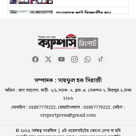
সভা
মানারাতে আট শিক্ষার্থীর অন-
ক্যাম্পাস পার্টটাইম চাকরি
শুক্রবারে জন্ম, শুক্রবারে শাহাদাত
সড়কে ঝরে গেল কোরআনের পাখি
দালালের খপ্পরে পড়ে ভারতের
সম্পাদক : সায়ফুল হক সিরাজী
গুয়াহাটি রিফিউজি ক্যাম্পে
সুনামগঞ্জের মান্নান
অফিস : রাস প্যালেস, বাড়ী- ১/১,সড়ক -২, ব্লক-এ, সেকশন-২, মিরপুর-১,ঢাকা
১২১৬
সিলেট মহাসড়ক মৃত্যুফাঁদ ৬ মাসেই
মোবাইল : 01897779222, হোয়াটসঅ্যাপ : 01897779222, মেইল :
১১৭ লাশ
creportpress@gmail.com
© ২০২৬ সর্বস্বত্ব সংরক্ষিত | এই ওয়েবসাইটের কোনো লেখা বা ছবি
প্রাণিসম্পদ খাতে গবেষণার ওপর