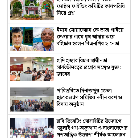
ফ্যাক্টস ফাইন্ডিং কমিটির কার্যপরিধি
নিয়ে প্রশ্ন
ইমাম মোয়াজ্জেম কে ভাতা পাইয়ে
দেওয়ার নামে ঘুষ আদায় করে
বহিষ্কার হলেন বিএনপির ২ নেতা
হাদি হত্যার বিচার স্বাধীনতা-
সার্বভৌমত্বের প্রশ্নের সঙ্গেও যুক্ত:
জাবের
পাবিপ্রবিতে দিনাজপুর জেলা
ছাত্রকল্যাণ সমিতির নবীন বরণ ও
বিদায় অনুষ্ঠান
ঢাবি ডিবেটিং সোসাইটির উদ্যোগে
‘জুলাই গণ-অভ্যুত্থান ও বাংলাদেশের
গণতান্ত্রিক উত্তরণ’ শীর্ষক আলোচনা