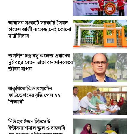
আবাসন সংকটে সরকারি সৈয়দ
হাতেম আলী কলেজ,নেই কোনো
ছাত্রীনিবাস
জগদীশ চন্দ্র বসু কলেজ প্রধানের
দুই বছর বেতন ভাতা বন্ধ:মানবেতর
জীবন যাপন
বাকৃবিতে কিন্ডারগার্টেন
ফাউন্ডেশনের বৃত্তি পেল ২২
শিক্ষার্থী
নিউ হরাইজন ক্রিসেন্ট
ইন্টারন্যাশনাল স্কুল ও বাম্বলবি