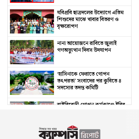
যবিপ্রবি ছাত্রদলের উদ্যোগে এতিম
শিশুদের মাঝে খাবার বিতরণ ও
বৃক্ষরোপণ
নানা আয়োজনে রাবিতে জুলাই
গণঅভ্যুত্থান দিবস উদযাপন
‘হাসিনাকে ফেরাতে গোপন
তৎপরতা’ সংবাদের পর কুবিতে ৪
সদস্যের তদন্ত কমিটি
রাষ্ট্রবিরোধী গোপন কর্মকাণ্ডে ইবির
৪৪ শিক্ষক
কুবিতে উদযাপিত হলো ‘জুলাই