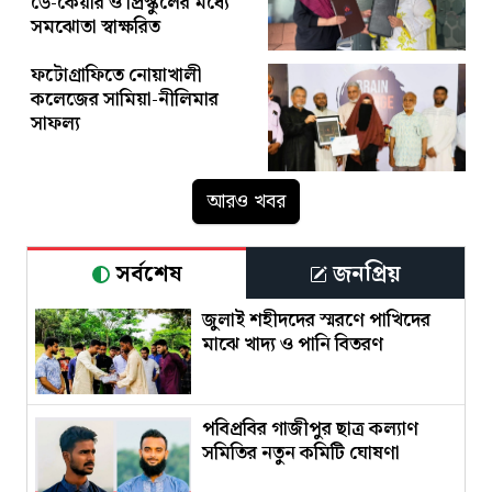
ডে-কেয়ার ও প্রিস্কুলের মধ্যে
সমঝোতা স্বাক্ষরিত
ফটোগ্রাফিতে নোয়াখালী
কলেজের সামিয়া-নীলিমার
সাফল্য
আরও খবর
সর্বশেষ
জনপ্রিয়
জুলাই শহীদদের স্মরণে পাখিদের
মাঝে খাদ্য ও পানি বিতরণ
পবিপ্রবির গাজীপুর ছাত্র কল্যাণ
সমিতির নতুন কমিটি ঘোষণা